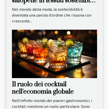
salopette in tessuti sostenibili:
Un'analisi di mercato
Nel mondo della moda, la sostenibilità è
diventata una parola d'ordine che risuona con
crescente...
Il ruolo dei cocktail
nell'economia globale
Nell'infinito mondo dei piaceri gastronomici, i
cocktail rivestono un ruolo particolare. Sono