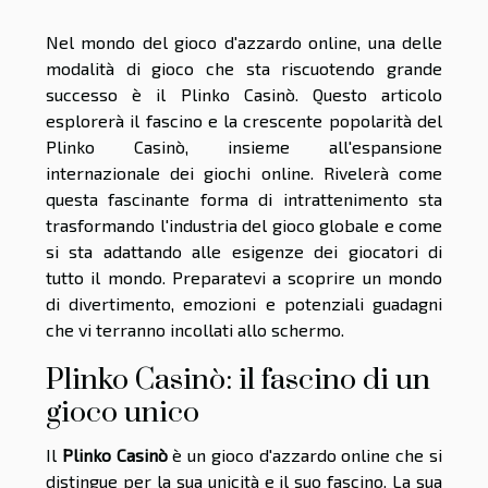
Nel mondo del gioco d'azzardo online, una delle
modalità di gioco che sta riscuotendo grande
successo è il Plinko Casinò. Questo articolo
esplorerà il fascino e la crescente popolarità del
Plinko Casinò, insieme all'espansione
internazionale dei giochi online. Rivelerà come
questa fascinante forma di intrattenimento sta
trasformando l'industria del gioco globale e come
si sta adattando alle esigenze dei giocatori di
tutto il mondo. Preparatevi a scoprire un mondo
di divertimento, emozioni e potenziali guadagni
che vi terranno incollati allo schermo.
Plinko Casinò: il fascino di un
gioco unico
Il
Plinko Casinò
è un gioco d'azzardo online che si
distingue per la sua unicità e il suo fascino. La sua