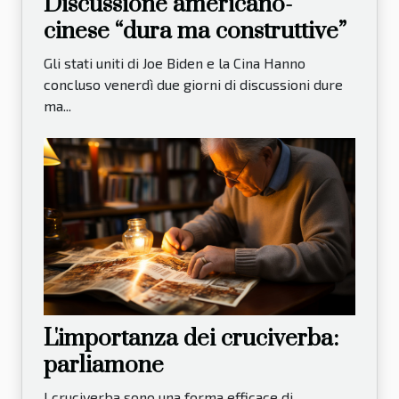
Discussione americano-
cinese “dura ma construttive”
Gli stati uniti di Joe Biden e la Cina Hanno
concluso venerdì due giorni di discussioni dure
ma...
L'importanza dei cruciverba:
parliamone
I cruciverba sono una forma efficace di