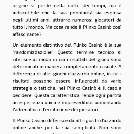
origine si perde nella notte dei tempi, ma è
indiscutibile che la sua popolarità sia esplosa
negli ultimi anni, attrarre numerosi giocatori da
tutto il mondo. Ma cosa rende il Plinko Casinò così
affascinante?
Un elemento distintivo del Plinko Casinò è la sua
"randomizzazione". Questo termine tecnico si
riferisce al modo in cui i risultati del gioco sono
determinati in maniera completamente casuale. A
differenza di altri giochi d'azzardo online, in cui i
risultati possono essere influenzati da varie
strategie o tattiche, nel Plinko Casinò è il caso a
decidere. Questa caratteristica rende ogni partita
un'esperienza unica e imprevedibile, aumentando
l'adrenalina e l'eccitazione dei giocatori.
Il Plinko Casinò differisce da altri giochi d'azzardo
online anche per la sua semplicità. Non sono