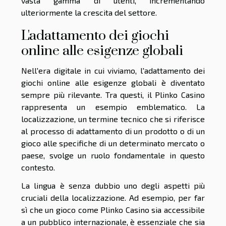
vasta gamma di utenti, incrementando
ulteriormente la crescita del settore.
L'adattamento dei giochi
online alle esigenze globali
Nell'era digitale in cui viviamo, l'adattamento dei
giochi online alle esigenze globali è diventato
sempre più rilevante. Tra questi, il Plinko Casino
rappresenta un esempio emblematico. La
localizzazione, un termine tecnico che si riferisce
al processo di adattamento di un prodotto o di un
gioco alle specifiche di un determinato mercato o
paese, svolge un ruolo fondamentale in questo
contesto.
La lingua è senza dubbio uno degli aspetti più
cruciali della localizzazione. Ad esempio, per far
sì che un gioco come Plinko Casino sia accessibile
a un pubblico internazionale, è essenziale che sia