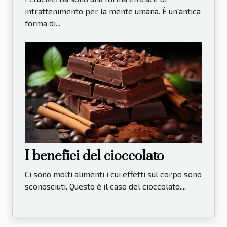
intrattenimento per la mente umana. È un'antica
forma di...
I benefici del cioccolato
Ci sono molti alimenti i cui effetti sul corpo sono
sconosciuti. Questo è il caso del cioccolato....